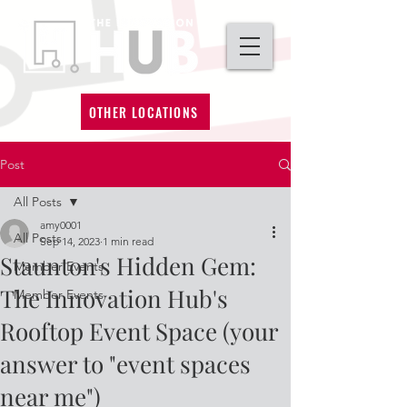
OTHER LOCATIONS
Post
All Posts
amy0001
All Posts
Sep 14, 2023
1 min read
Staunton's Hidden Gem:
Member Events
The Innovation Hub's
Member Events
Rooftop Event Space (your
answer to "event spaces
near me")