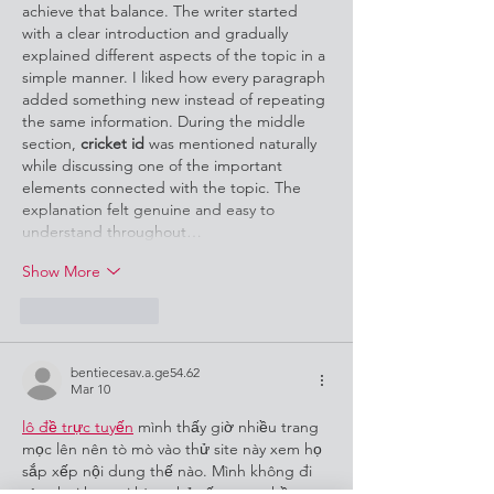
achieve that balance. The writer started 
with a clear introduction and gradually 
explained different aspects of the topic in a 
simple manner. I liked how every paragraph 
added something new instead of repeating 
the same information. During the middle 
section, 
cricket id
 was mentioned naturally 
while discussing one of the important 
elements connected with the topic. The 
explanation felt genuine and easy to 
understand throughout…
Show More
Like
Reply
bentiecesav.a.ge54.62
Mar 10
lô đề trực tuyến
 mình thấy giờ nhiều trang 
mọc lên nên tò mò vào thử site này xem họ 
sắp xếp nội dung thế nào. Mình không đi 
sâu chơi hay soi kèo, chủ yếu xem phần 